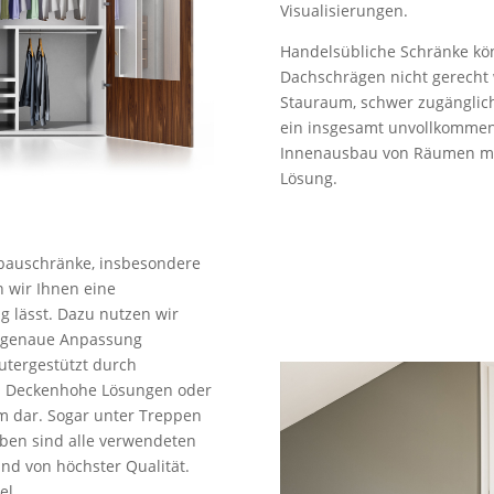
Visualisierungen.
Handelsübliche Schränke kö
Dachschrägen nicht gerecht 
Stauraum, schwer zugänglich
ein insgesamt unvollkommen
Innenausbau von Räumen mit 
Lösung.
nbauschränke, insbesondere
n wir Ihnen eine
g lässt. Dazu nutzen wir
ergenaue Anpassung
utergestützt durch
h Deckenhohe Lösungen oder
em dar. Sogar unter Treppen
eben sind alle verwendeten
d von höchster Qualität.
el.