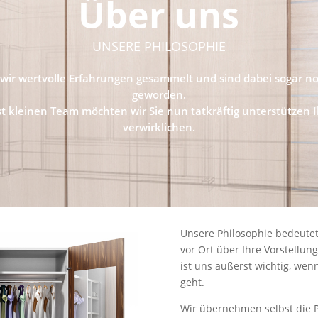
Über uns
UNSERE PHILOSOPHIE
wir wertvolle Erfahrungen gesammelt und sind dabei sogar no
geworden.
 kleinen Team möchten wir Sie nun tatkräftig unterstützen I
verwirklichen.
Unsere Philosophie bedeutet
vor Ort über Ihre Vorstellu
ist uns äußerst wichtig, wen
geht.
Wir übernehmen selbst die P