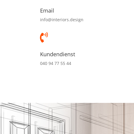
Email
info@interiors.design

Kundendienst
040 94 77 55 44